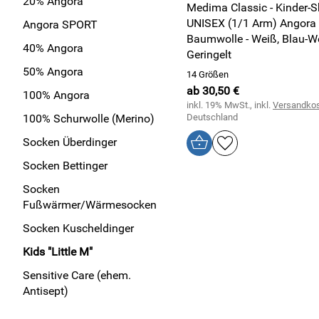
20% Angora
Medima Classic - Kinder-Sh
UNISEX (1/1 Arm) Angora
Angora SPORT
Baumwolle - Weiß, Blau-W
40% Angora
Geringelt
50% Angora
14 Größen
ab 30,50 €
100% Angora
inkl. 19% MwSt., inkl.
Versandko
100% Schurwolle (Merino)
Deutschland
Socken Überdinger
Socken Bettinger
Socken
Fußwärmer/Wärmesocken
Socken Kuscheldinger
Kids "Little M"
Sensitive Care (ehem.
Antisept)