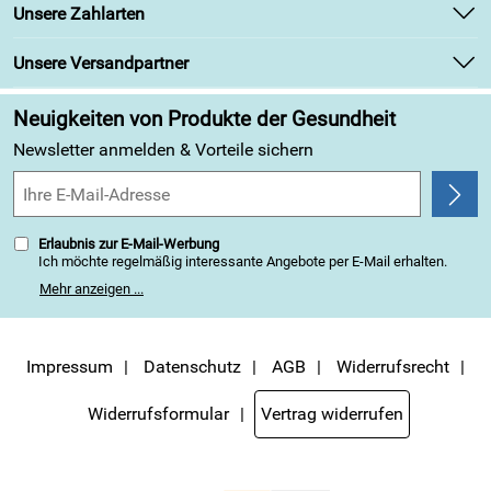
Unsere Bestseller
Unsere Zahlarten
Retourenabwicklung
Marken
Lieferbedingungen
Unsere Versandpartner
Angebote
Kundenbewertungen (313)
Neuigkeiten von Produkte der Gesundheit
4,9/5
*****
Newsletter anmelden & Vorteile sichern
Erlaubnis zur E-Mail-Werbung
Ich möchte regelmäßig interessante Angebote per E-Mail erhalten.
Meine E-Mail-Adresse wird nicht an andere Unternehmen
Mehr anzeigen ...
weitergegeben. Zu statistischen Zwecken wird in anonymer Form
ausgewertet, welche Links im Newsletter geklickt werden. Dabei ist
nicht erkennbar, welche konkrete Person geklickt hat. Diese
Einwilligung zur Nutzung meiner E-Mail-Adresse für Werbezwecke
kann ich jederzeit mit Wirkung für die Zukunft widerrufen, indem ich
Impressum
Datenschutz
AGB
Widerrufsrecht
den Link "Abmelden" am Ende des Newsletters anklicke. Die
Datenschutzerklärung
habe ich zur Kenntnis genommen.
Widerrufsformular
Vertrag widerrufen