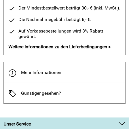
20% Angora
Der Mindestbestellwert beträgt 30,- € (inkl. MwSt.).
Größeneinteilung - UNISEX
Die Nachnahmegebühr beträgt 6,- €.
92
Auf Vorkassebestellungen wird 3% Rabatt
104
gewährt.
116
Weitere Informationen zu den Lieferbedingungen >
128
140
152
Mehr Informationen
164
ANGORA
– WUNDERWÄRMER AUS DER NATUR
Günstiger gesehen?
Angorawolle ist eine wahre Superfaser aus der Natur.
Obwohl sie die leichteste und feinste der Naturfasern ist
vereint sie zwei einzigartige Material-Eigenschaften: eine
besonders gute Wärmeisolation und die Fähigkeit zur
Feuchtigkeitsaufnahme. All dies hat sie der speziellen
Unser Service