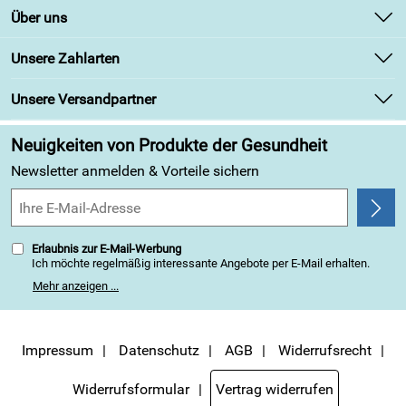
Kontakt
Über uns
Newsletter
Unsere Bestseller
Unsere Zahlarten
Retourenabwicklung
Marken
Lieferbedingungen
Unsere Versandpartner
Angebote
Kundenbewertungen (313)
Neuigkeiten von Produkte der Gesundheit
4,9/5
*****
Newsletter anmelden & Vorteile sichern
Erlaubnis zur E-Mail-Werbung
Ich möchte regelmäßig interessante Angebote per E-Mail erhalten.
Meine E-Mail-Adresse wird nicht an andere Unternehmen
Mehr anzeigen ...
weitergegeben. Zu statistischen Zwecken wird in anonymer Form
ausgewertet, welche Links im Newsletter geklickt werden. Dabei ist
nicht erkennbar, welche konkrete Person geklickt hat. Diese
Einwilligung zur Nutzung meiner E-Mail-Adresse für Werbezwecke
kann ich jederzeit mit Wirkung für die Zukunft widerrufen, indem ich
Impressum
Datenschutz
AGB
Widerrufsrecht
den Link "Abmelden" am Ende des Newsletters anklicke. Die
Datenschutzerklärung
habe ich zur Kenntnis genommen.
Widerrufsformular
Vertrag widerrufen