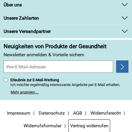
Kontakt
Über uns
Newsletter
Unsere Bestseller
Unsere Zahlarten
Retourenabwicklung
Marken
Lieferbedingungen
Unsere Versandpartner
Angebote
Kundenbewertungen (313)
Neuigkeiten von Produkte der Gesundheit
4,9/5
*****
Newsletter anmelden & Vorteile sichern
Erlaubnis zur E-Mail-Werbung
Ich möchte regelmäßig interessante Angebote per E-Mail erhalten.
Meine E-Mail-Adresse wird nicht an andere Unternehmen
Mehr anzeigen ...
weitergegeben. Zu statistischen Zwecken wird in anonymer Form
ausgewertet, welche Links im Newsletter geklickt werden. Dabei ist
nicht erkennbar, welche konkrete Person geklickt hat. Diese
Einwilligung zur Nutzung meiner E-Mail-Adresse für Werbezwecke
kann ich jederzeit mit Wirkung für die Zukunft widerrufen, indem ich
Impressum
Datenschutz
AGB
Widerrufsrecht
den Link "Abmelden" am Ende des Newsletters anklicke. Die
Datenschutzerklärung
habe ich zur Kenntnis genommen.
Widerrufsformular
Vertrag widerrufen