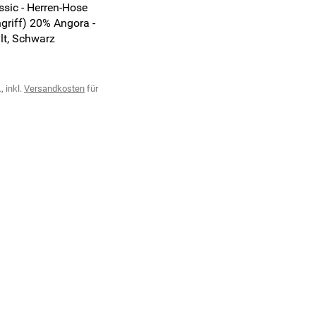
sic - Herren-Hose
ngriff) 20% Angora -
lt, Schwarz
, inkl.
Versandkosten
für