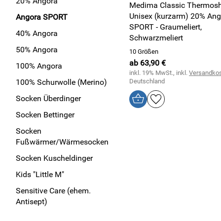
20% Angora
Medima Classic Thermosh
Unisex (kurzarm) 20% Ang
Angora SPORT
SPORT - Graumeliert,
40% Angora
Schwarzmeliert
50% Angora
10 Größen
ab 63,90 €
100% Angora
inkl. 19% MwSt., inkl.
Versandko
100% Schurwolle (Merino)
Deutschland
Socken Überdinger
Socken Bettinger
Socken
Fußwärmer/Wärmesocken
Socken Kuscheldinger
Kids "Little M"
Sensitive Care (ehem.
Antisept)