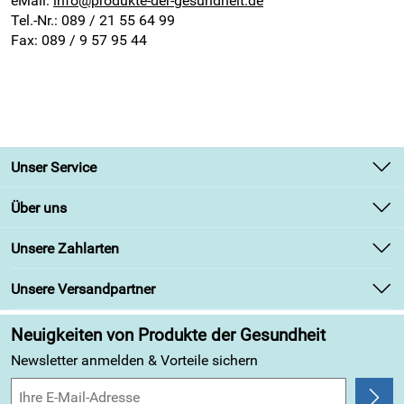
eMail:
info@produkte-der-gesundheit.de
Tel.-Nr.: 089 / 21 55 64 99
Fax: 089 / 9 57 95 44
Unser Service
Kontakt
Über uns
Newsletter
Unsere Bestseller
Unsere Zahlarten
Retourenabwicklung
Marken
Lieferbedingungen
Unsere Versandpartner
Angebote
Kundenbewertungen (313)
Neuigkeiten von Produkte der Gesundheit
4,9/5
*****
Newsletter anmelden & Vorteile sichern