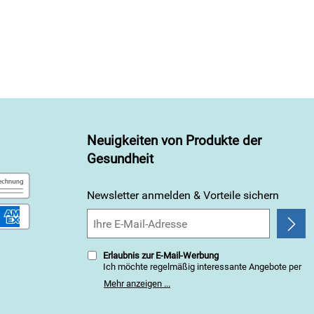
Neuigkeiten von Produkte der
Gesundheit
Newsletter anmelden & Vorteile sichern
Erlaubnis zur E-Mail-Werbung
Ich möchte regelmäßig interessante Angebote per
E-Mail erhalten. Meine E-Mail-Adresse wird nicht an
Mehr anzeigen ...
andere Unternehmen weitergegeben. Zu
statistischen Zwecken wird in anonymer Form
ausgewertet, welche Links im Newsletter geklickt