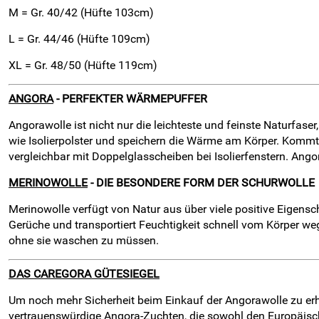
M = Gr. 40/42 (Hüfte 103cm)
L = Gr. 44/46 (Hüfte 109cm)
XL = Gr. 48/50 (Hüfte 119cm)
ANGORA
- PERFEKTER WÄRMEPUFFER
Angorawolle ist nicht nur die leichteste und feinste Naturfas
wie Isolierpolster und speichern die Wärme am Körper. Kommt k
vergleichbar mit Doppelglasscheiben bei Isolierfenstern. Ango
MERINOWOLLE
- DIE BESONDERE FORM DER SCHURWOLLE
Merinowolle verfügt von Natur aus über viele positive Eigenscha
Gerüche und transportiert Feuchtigkeit schnell vom Körper w
ohne sie waschen zu müssen.
DAS CAREGORA GÜTESIEGEL
Um noch mehr Sicherheit beim Einkauf der Angorawolle zu erhal
vertrauenswürdige Angora-Zuchten, die sowohl den Europäisc