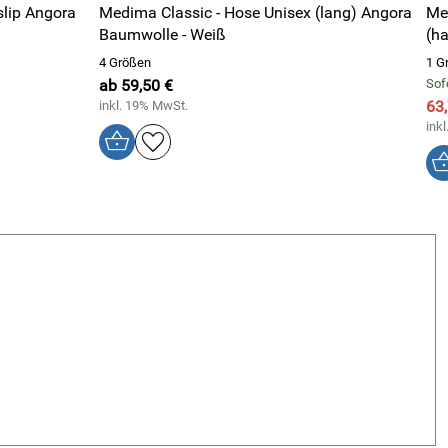
lip Angora
Medima Classic - Hose Unisex (lang) Angora
Me
Baumwolle - Weiß
(h
4 Größen
1 G
ab 59,50 €
Sof
63
inkl. 19% MwSt.
ink