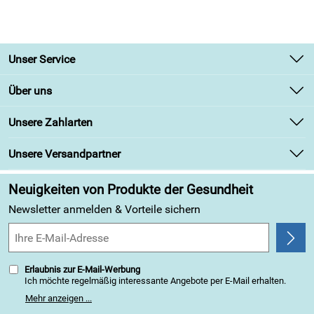
Unser Service
Kontakt
Über uns
Newsletter
Unsere Bestseller
Unsere Zahlarten
Retourenabwicklung
Marken
Lieferbedingungen
Unsere Versandpartner
Angebote
Kundenbewertungen (313)
Neuigkeiten von Produkte der Gesundheit
4,9/5
*****
Newsletter anmelden & Vorteile sichern
Erlaubnis zur E-Mail-Werbung
Ich möchte regelmäßig interessante Angebote per E-Mail erhalten.
Meine E-Mail-Adresse wird nicht an andere Unternehmen
Mehr anzeigen ...
weitergegeben. Zu statistischen Zwecken wird in anonymer Form
ausgewertet, welche Links im Newsletter geklickt werden. Dabei ist