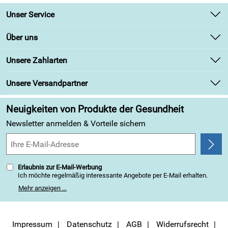
Unser Service
Kontakt
Über uns
Newsletter
Unsere Bestseller
Unsere Zahlarten
Retourenabwicklung
Marken
Lieferbedingungen
Unsere Versandpartner
Angebote
Kundenbewertungen (313)
Neuigkeiten von Produkte der Gesundheit
4,9/5
*****
Newsletter anmelden & Vorteile sichern
Erlaubnis zur E-Mail-Werbung
Ich möchte regelmäßig interessante Angebote per E-Mail erhalten.
Meine E-Mail-Adresse wird nicht an andere Unternehmen
Mehr anzeigen ...
weitergegeben. Zu statistischen Zwecken wird in anonymer Form
ausgewertet, welche Links im Newsletter geklickt werden. Dabei ist
nicht erkennbar, welche konkrete Person geklickt hat. Diese
Einwilligung zur Nutzung meiner E-Mail-Adresse für Werbezwecke
kann ich jederzeit mit Wirkung für die Zukunft widerrufen, indem ich
Impressum
Datenschutz
AGB
Widerrufsrecht