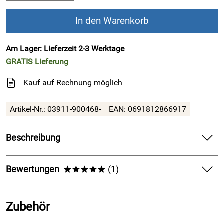
In den Warenkorb
Am Lager: Lieferzeit 2-3 Werktage
GRATIS
Lieferung
Kauf auf Rechnung möglich
Artikel-Nr.:
03911-900468-
EAN:
0691812866917
Beschreibung
!!! Finaler SALE !!! Alles muss raus,
Bewertungen
(1)
*****
nutzen Sie Ihre letzte Chance !!!
5,0
*****
Finn Comfort - Wanderschuh (Unisex) GARMISCH
Zubehör
- Ebony/Rinde/Chimera/Piper
5