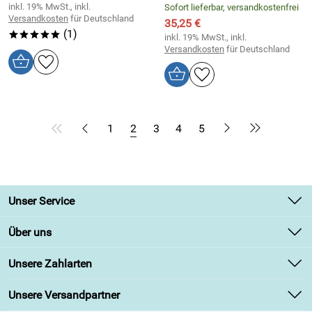
inkl. 19% MwSt., inkl.
Sofort lieferbar, versandkostenfrei
Versandkosten
für Deutschland
35,25 €
(1)
*****
inkl. 19% MwSt., inkl.
Versandkosten
für Deutschland
1
2
3
4
5
Unser Service
Kontakt
Über uns
Newsletter
Unsere Bestseller
Unsere Zahlarten
Retourenabwicklung
Marken
Lieferbedingungen
Unsere Versandpartner
Angebote