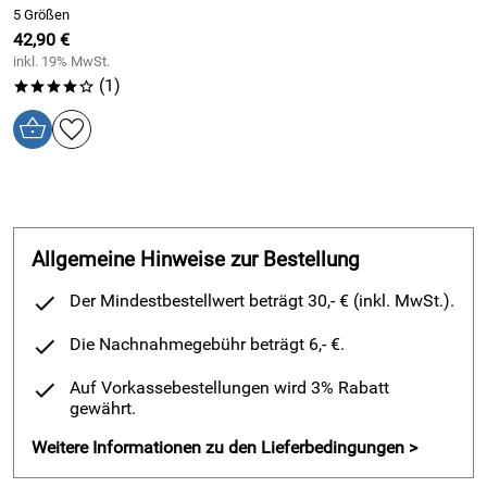
5 Größen
Größeneinteilung
42,90 €
inkl. 19% MwSt.
S = Schuhgröße 36-38
(1)
****o
M = Schuhgröße 39-40
L = Schuhgröße 41-42
XL = Schuhgröße 43-44
XXL = Schuhgröße 45-46
Allgemeine Hinweise zur Bestellung
Farben
Der Mindestbestellwert beträgt 30,- € (inkl. MwSt.).
Weiß/Aqua (-311), Marine (-390)
Die Nachnahmegebühr beträgt 6,- €.
KASCHMIR
– DAS PERFEKTE ALL-SEASON-MATERIAL
Auf Vorkassebestellungen wird 3% Rabatt
gewährt.
Natürlich wärmend, aber durch seine glatte Struktur
trotzdem luftig ist Kaschmir das perfekte All-Season-
Weitere Informationen zu den Lieferbedingungen >
Material.
Die Kaschmirwolle wird aus dem Unterfell von