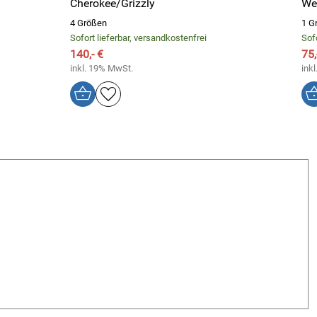
Cherokee/Grizzly
We
4 Größen
1 G
Sofort lieferbar, versandkostenfrei
Sof
140,- €
75,
inkl. 19% MwSt.
ink