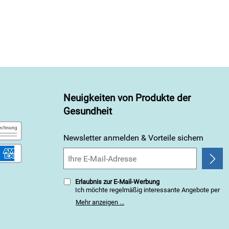
Neuigkeiten von Produkte der
Gesundheit
Newsletter anmelden & Vorteile sichern
Erlaubnis zur E-Mail-Werbung
Ich möchte regelmäßig interessante Angebote per
E-Mail erhalten. Meine E-Mail-Adresse wird nicht an
Mehr anzeigen ...
andere Unternehmen weitergegeben. Zu
statistischen Zwecken wird in anonymer Form
ausgewertet, welche Links im Newsletter geklickt
werden. Dabei ist nicht erkennbar, welche konkrete