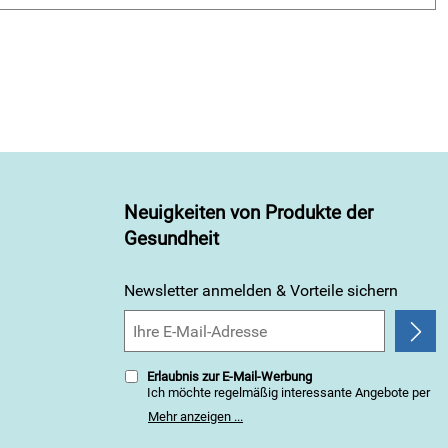
Neuigkeiten von Produkte der
Gesundheit
Newsletter anmelden & Vorteile sichern
Erlaubnis zur E-Mail-Werbung
Ich möchte regelmäßig interessante Angebote per
E-Mail erhalten. Meine E-Mail-Adresse wird nicht an
Mehr anzeigen ...
andere Unternehmen weitergegeben. Zu
statistischen Zwecken wird in anonymer Form