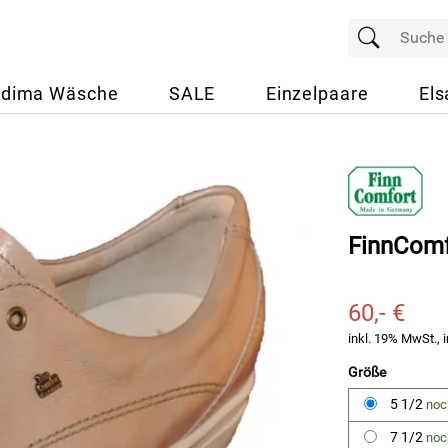
dima Wäsche
SALE
Einzelpaare
Els
FinnComf
60,- €
inkl. 19% MwSt., i
Größe
5 1/2
noc
7 1/2
noc