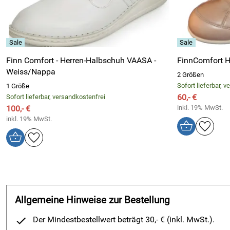
Sehr freundlicher Service. Kundenfreundliche Kommunikation
Kaufdatum: 26.06.2013
Bewertungsdatum: 18.07.2013
Monika
Verifizierte Bewertung
*****
Finn Comfort - Herren-Halbschuh VAASA -
Ich bin super zufrieden trage die Schuhe wegen meines Muskel
Weiss/Nappa
2 Größen
Kaufdatum: 25.06.2012
Sofort lieferbar, 
1 Größe
Bewertungsdatum: 11.07.2012
60,- €
Sofort lieferbar, versandkostenfrei
100,- €
inkl. 19% MwSt.
Schulte-Altedorneburg
Verifizierte Bewertun
*****
inkl. 19% MwSt.
Sehr zufrieden
Kaufdatum: 28.02.2012
Bewertungsdatum: 15.03.2012
Johannes
Verifizierte Bewertung
*****
Super Schuh, schnell geliefert, hat alles prima geklappt.
Allgemeine Hinweise zur Bestellung
Kaufdatum: 06.07.2011
Bewertungsdatum: 12.08.2011
Der Mindestbestellwert beträgt 30,- € (inkl. MwSt.).