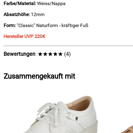
Farbe/Material:
Weiss/Nappa
Absatzhöhe:
12mm
Form:
"Classic" Naturform - kräftiger Fuß
Hersteller UVP 220€
Bewertungen
(4)
*****
5,0
*****
Zusammengekauft mit
5
4
3
2
1
Margit
Verifizierte Bewertung
*****