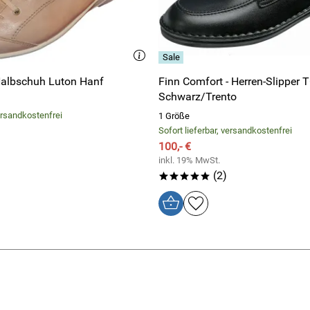
. Schneller und unkomplizierter Versand und Rücksendung. Kan
FinnComfort Halbschuh Luton Hanf
Finn Comfort - Herren-Slipper 
schwundes schon 15 Jahre!Es gibt nichts besseres!!!!!!!
Schwarz/Trento
versandkostenfrei
1 Größe
Sofort lieferbar, versandkostenfrei
100,- €
g
inkl. 19% MwSt.
(2)
*****