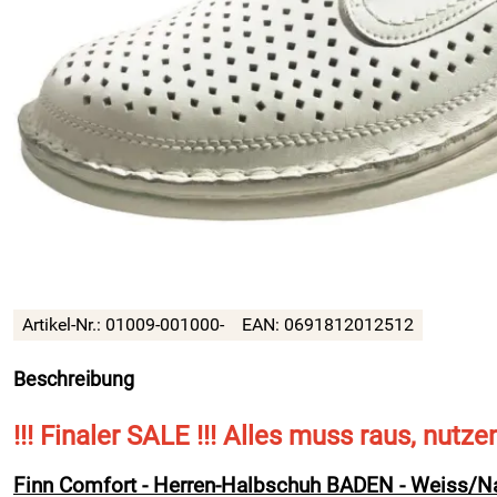
Artikel-Nr.:
01009-001000-
EAN:
0691812012512
Beschreibung
!!! Finaler SALE !!! Alles muss raus, nutze
Finn Comfort - Herren-Halbschuh BADEN - Weiss/