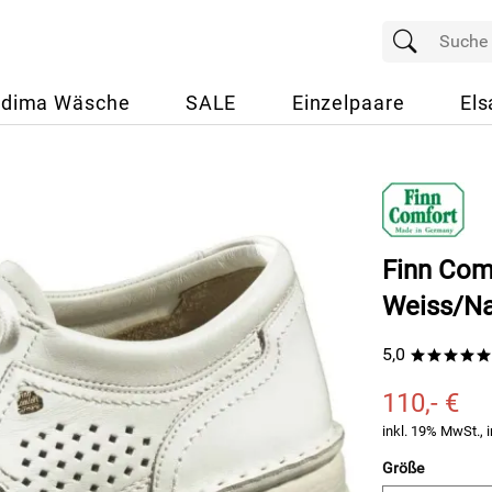
dima Wäsche
SALE
Einzelpaare
Els
Finn Com
Weiss/N
5,0
*****
110,- €
inkl. 19% MwSt., i
Größe