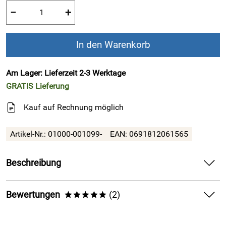
−
+
In den Warenkorb
Am Lager: Lieferzeit 2-3 Werktage
GRATIS
Lieferung
Kauf auf Rechnung möglich
Artikel-Nr.:
01000-001099-
EAN:
0691812061565
Beschreibung
!!! Finaler SALE !!! Alles muss raus,
Bewertungen
(2)
*****
nutzen Sie Ihre letzte Chance !!!
5,0
*****
Finn Comfort - Herren-Halbschuh VAASA -