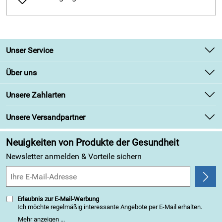
Unser Service
Kontakt
Über uns
Newsletter
Unsere Bestseller
Unsere Zahlarten
Retourenabwicklung
Marken
Lieferbedingungen
Unsere Versandpartner
Angebote
Kundenbewertungen (313)
Neuigkeiten von Produkte der Gesundheit
4,9/5
*****
Newsletter anmelden & Vorteile sichern
Erlaubnis zur E-Mail-Werbung
Ich möchte regelmäßig interessante Angebote per E-Mail erhalten.
Meine E-Mail-Adresse wird nicht an andere Unternehmen
Mehr anzeigen ...
weitergegeben. Zu statistischen Zwecken wird in anonymer Form