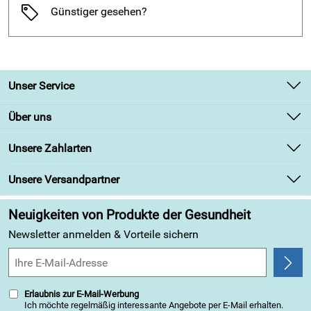
Günstiger gesehen?
Unser Service
Kontakt
Über uns
Newsletter
Unsere Bestseller
Unsere Zahlarten
Retourenabwicklung
Marken
Lieferbedingungen
Unsere Versandpartner
Angebote
Kundenbewertungen (313)
Neuigkeiten von Produkte der Gesundheit
4,9/5
*****
Newsletter anmelden & Vorteile sichern
Erlaubnis zur E-Mail-Werbung
Ich möchte regelmäßig interessante Angebote per E-Mail erhalten.