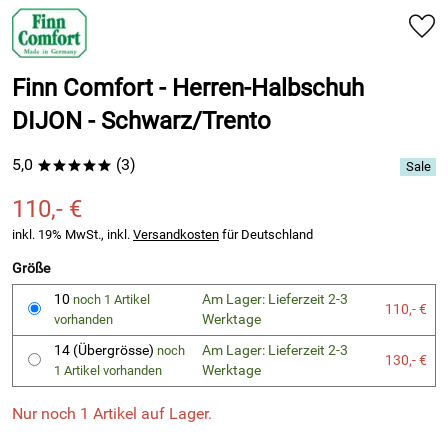
Finn Comfort - Herren-Halbschuh
DIJON - Schwarz/Trento
5,0
(3)
*****
110,- €
inkl. 19% MwSt., inkl.
Versandkosten
für Deutschland
Größe
10
Am Lager: Lieferzeit 2-3
noch 1 Artikel
110,- €
Werktage
vorhanden
14 (Übergrösse)
Am Lager: Lieferzeit 2-3
noch
130,- €
Werktage
1 Artikel vorhanden
Nur noch 1 Artikel auf Lager.