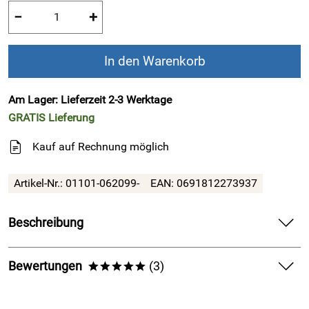
−
+
In den Warenkorb
Am Lager: Lieferzeit 2-3 Werktage
GRATIS
Lieferung
Kauf auf Rechnung möglich
Artikel-Nr.:
01101-062099-
EAN:
0691812273937
Beschreibung
!!! Finaler SALE !!! Alles muss raus,
Bewertungen
(3)
*****
nutzen Sie Ihre letzte Chance !!!
5,0
*****
Finn Comfort - Herren-Halbschuh DIJON -