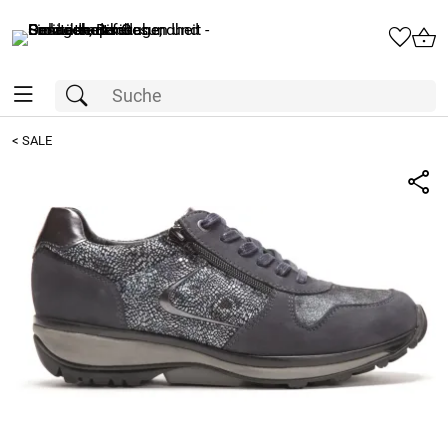
<
SALE