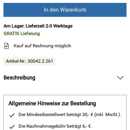
In den Warenkorb
Am Lager: Lieferzeit 2-3 Werktage
GRATIS
Lieferung
Kauf auf Rechnung möglich
Artikel-Nr.:
30042.2.261
Beschreibung
!!! SALE !!! Alles muss raus, nutzen Sie
Ihre letzte Chance !!!
Allgemeine Hinweise zur Bestellung
Xsensible Stretchwalker - Damen-
Der Mindestbestellwert beträgt 30,- € (inkl. MwSt.).
Halbschuh - Jersey (Weite GX) -
Die Nachnahmegebühr beträgt 6,- €.