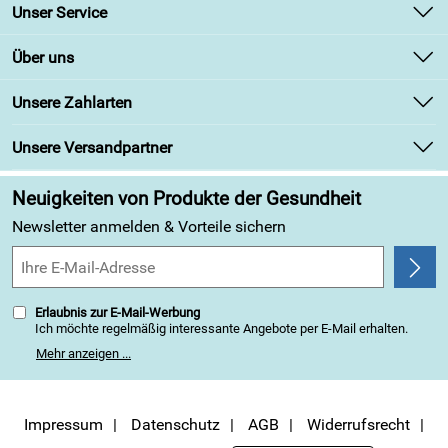
Unser Service
Hersteller UVP 184.90€
Kontakt
Über uns
Newsletter
Unsere Bestseller
Unsere Zahlarten
Retourenabwicklung
Marken
Lieferbedingungen
Unsere Versandpartner
Angebote
Kundenbewertungen (313)
Neuigkeiten von Produkte der Gesundheit
4,9/5
*****
Newsletter anmelden & Vorteile sichern
Erlaubnis zur E-Mail-Werbung
Ich möchte regelmäßig interessante Angebote per E-Mail erhalten.
Meine E-Mail-Adresse wird nicht an andere Unternehmen
Mehr anzeigen ...
weitergegeben. Zu statistischen Zwecken wird in anonymer Form
ausgewertet, welche Links im Newsletter geklickt werden. Dabei ist
nicht erkennbar, welche konkrete Person geklickt hat. Diese
Einwilligung zur Nutzung meiner E-Mail-Adresse für Werbezwecke
kann ich jederzeit mit Wirkung für die Zukunft widerrufen, indem ich
Impressum
Datenschutz
AGB
Widerrufsrecht
den Link "Abmelden" am Ende des Newsletters anklicke. Die