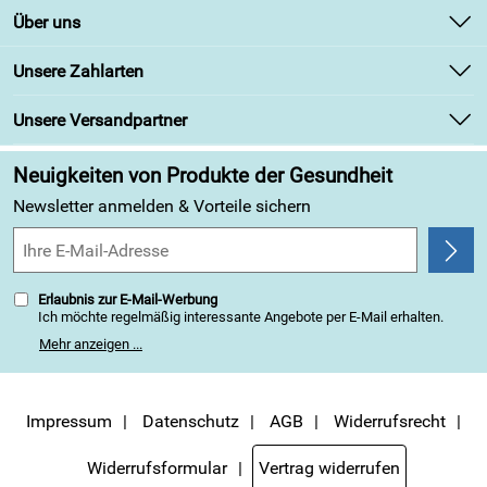
Kontakt
Über uns
Newsletter
Unsere Bestseller
Unsere Zahlarten
Retourenabwicklung
Marken
Lieferbedingungen
Unsere Versandpartner
Angebote
Kundenbewertungen (313)
Neuigkeiten von Produkte der Gesundheit
4,9/5
*****
Newsletter anmelden & Vorteile sichern
Erlaubnis zur E-Mail-Werbung
Ich möchte regelmäßig interessante Angebote per E-Mail erhalten.
Meine E-Mail-Adresse wird nicht an andere Unternehmen
Mehr anzeigen ...
weitergegeben. Zu statistischen Zwecken wird in anonymer Form
ausgewertet, welche Links im Newsletter geklickt werden. Dabei ist
nicht erkennbar, welche konkrete Person geklickt hat. Diese
Einwilligung zur Nutzung meiner E-Mail-Adresse für Werbezwecke
kann ich jederzeit mit Wirkung für die Zukunft widerrufen, indem ich
Impressum
Datenschutz
AGB
Widerrufsrecht
den Link "Abmelden" am Ende des Newsletters anklicke. Die
Datenschutzerklärung
habe ich zur Kenntnis genommen.
Widerrufsformular
Vertrag widerrufen