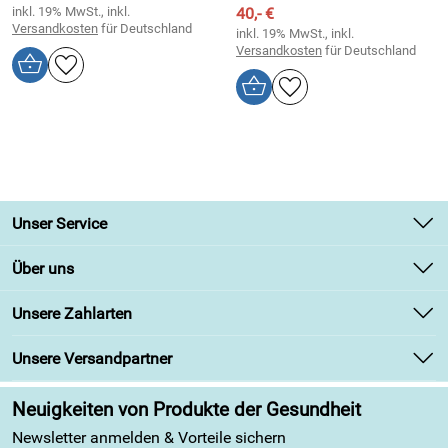
inkl. 19% MwSt., inkl.
40,- €
Versandkosten
für Deutschland
inkl. 19% MwSt., inkl.
Versandkosten
für Deutschland
Unser Service
Kontakt
Über uns
Newsletter
Unsere Bestseller
Unsere Zahlarten
Retourenabwicklung
Marken
Lieferbedingungen
Unsere Versandpartner
Angebote
Kundenbewertungen (313)
Neuigkeiten von Produkte der Gesundheit
4,9/5
*****
Newsletter anmelden & Vorteile sichern