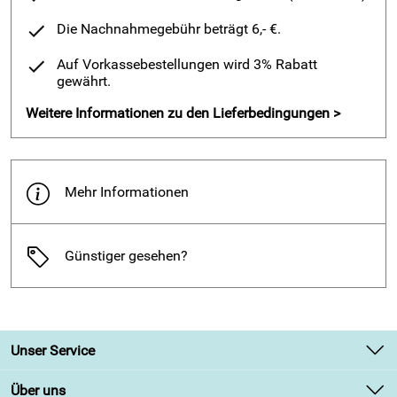
Erleben Sie die sanfte Wärmer der Medima Rückenwärmer!
Die natürlichen Hohlfasern des Angorahaares speichern die
Die Nachnahmegebühr beträgt 6,- €.
Wärme direkt am Körper. Gleichzeitig wird überschüssige
Auf Vorkassebestellungen wird 3% Rabatt
Feuchtigkeit nach Außen abgegeben. Ohne Chemie,
gewährt.
strapazierfähig und wiederverwendbar sorgen sie für
Entspannung und Wohlbefinden - Tag für Tag. Zur lokalen
Weitere Informationen zu den Lieferbedingungen >
Wärmetherapie - prophylaktisch und bei bestehenden
Schmerzen.
lokale Wärmekur - mittlere Wärmeisolation
Mehr Informationen
natürliche Alternative zum Wärmepflaster
Feuchtigkeitsregulierend
aus natürlichen Rohstoffen
Günstiger gesehen?
30° Feinwaschmittel
Materialzusammensetzung
27% Wolle
Unser Service
23% Angora
Kontakt
23% Polyacryl
Über uns