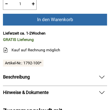
−
+
In den Warenkorb
Lieferzeit ca. 1-2Wochen
GRATIS
Lieferung
Kauf auf Rechnung möglich
Artikel-Nr.:
1792-100*
Beschreibung
Medima Classic - Herren-Unterhemd (langarm)
Hinweise & Dokumente
100% Angora - Weiß
100% Angora, 100% Wäsche
Dokumente zum Download: