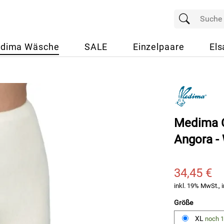
dima Wäsche
SALE
Einzelpaare
Els
Medima C
Angora -
34,45 €
inkl. 19% MwSt., i
Größe
XL
noch 1