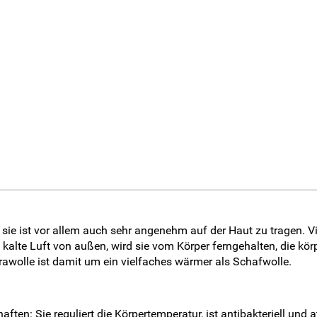
er, sie ist vor allem auch sehr angenehm auf der Haut zu tragen
alte Luft von außen, wird sie vom Körper ferngehalten, die körp
rawolle ist damit um ein vielfaches wärmer als Schafwolle.
ften: Sie reguliert die Körpertemperatur, ist antibakteriell und 