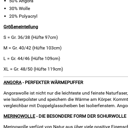
50% Angora
30% Wolle
20% Polyacryl
Größeneinteilung
S = Gr. 36/38 (Hüfte 97cm)
M = Gr. 40/42 (Hüfte 103cm)
L = Gr. 44/46 (Hüfte 109cm)
XL = Gr. 48/50 (Hüfte 119cm)
ANGORA
- PERFEKTER WÄRMEPUFFER
Angorawolle ist nicht nur die leichteste und feinste Naturfas
wie Isolierpolster und speichern die Wärme am Körper. Kommt k
vergleichbar mit Doppelglasscheiben bei Isolierfenstern. Ango
MERINOWOLLE
- DIE BESONDERE FORM DER SCHURWOLLE
Merinowolle verfügt von Natur aus über viele positive Eigenscha