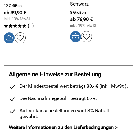
Schwarz
12 Größen
30% Seide
ab 39,90 €
8 Größen
30% Polyamid
inkl. 19% MwSt.
ab 76,90 €
25% Wolle
(1)
inkl. 19% MwSt.
*****
15% Angora
Größeneinteilung
S = Gr. 36/38 (Oberweite 88cm)
M = Gr. 40/42 (Oberweite 96cm)
Allgemeine Hinweise zur Bestellung
L = Gr. 44/46 (Oberweite 104cm)
Der Mindestbestellwert beträgt 30,- € (inkl. MwSt.).
XL = Gr. 48/50 (Oberweite 116cm)
Die Nachnahmegebühr beträgt 6,- €.
SEIDE
– DIE EXKLUSIVE NATURFASER
Auf Vorkassebestellungen wird 3% Rabatt
Seide ist eine „Faser, die ausschließlich aus Kokons
gewährt.
seidenspinnender Insekten gewonnen wird“
Weitere Informationen zu den Lieferbedingungen >
(Textilkennzeichnungsverodnung).
Auch heute gilt Seide noch als ein natürliches Luxusgut.