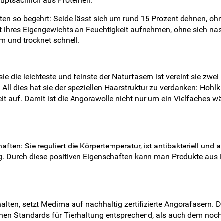
uptsächlich aus Proteinen.
ften so begehrt: Seide lässt sich um rund 15 Prozent dehnen, oh
ent ihres Eigengewichts an Feuchtigkeit aufnehmen, ohne sich n
m und trocknet schnell.
e die leichteste und feinste der Naturfasern ist vereint sie zwe
All dies hat sie der speziellen Haarstruktur zu verdanken: Hoh
it auf. Damit ist die Angorawolle nicht nur um ein Vielfaches 
ften: Sie reguliert die Körpertemperatur, ist antibakteriell und 
eg. Durch diese positiven Eigenschaften kann man Produkte aus
ten, setzt Medima auf nachhaltig zertifizierte Angorafasern. Das
hen Standards für Tierhaltung entsprechend, als auch dem noch