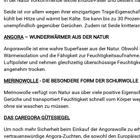
in der Natur vorkommende textile Endlos-Faser und besteht ha
Seide ist vor allem wegen ihrer einzigartigen Trage-Eigenscha
kühlt bei Hitze und wärmt bei Kälte. Sie kann bis zu 30 Proz
unempfindlich gegenüber Gerüchen. Zudem ist Seide knitterar
ANGORA
– WUNDERWÄRMER AUS DER NATUR
Angorawolle ist eine wahre Superfaser aus der Natur. Obwohl si
Wärmeisolation und die Fähigkeit zur Feuchtigkeitsaufnahme. 
Luftpolster und nehmen gleichzeitig überschüssige Feuchtigke
angenehm trocken.
MERINOWOLLE
- DIE BESONDERE FORM DER SCHURWOLLE
Merinowolle verfügt von Natur aus über viele positive Eigenscha
Gerüche und transportiert Feuchtigkeit schnell vom Körper w
ohne sie waschen zu müssen.
DAS CAREGORA GÜTESIEGEL
Um noch mehr Sicherheit beim Einkauf der Angorawolle zu erhal
vertrauenswürdige Angora-Zuchten, die sowohl den Europäisc