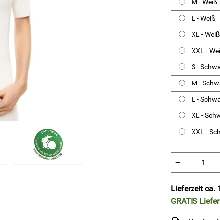
M - Weiß
L - Weiß
XL - Weiß
XXL - We
S - Schw
M - Schw
L - Schw
XL - Sch
XXL - Sc
−
Lieferzeit ca
GRATIS
Liefe