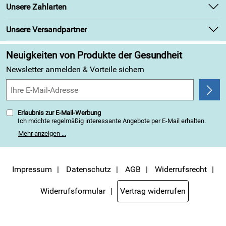
Unsere Bestseller
Unsere Zahlarten
Retourenabwicklung
Marken
Lieferbedingungen
Unsere Versandpartner
Angebote
Kundenbewertungen (313)
Neuigkeiten von Produkte der Gesundheit
4,9/5
*****
Newsletter anmelden & Vorteile sichern
Erlaubnis zur E-Mail-Werbung
Ich möchte regelmäßig interessante Angebote per E-Mail erhalten.
Meine E-Mail-Adresse wird nicht an andere Unternehmen
Mehr anzeigen ...
weitergegeben. Zu statistischen Zwecken wird in anonymer Form
ausgewertet, welche Links im Newsletter geklickt werden. Dabei ist
nicht erkennbar, welche konkrete Person geklickt hat. Diese
Einwilligung zur Nutzung meiner E-Mail-Adresse für Werbezwecke
kann ich jederzeit mit Wirkung für die Zukunft widerrufen, indem ich
Impressum
Datenschutz
AGB
Widerrufsrecht
den Link "Abmelden" am Ende des Newsletters anklicke. Die
Datenschutzerklärung
habe ich zur Kenntnis genommen.
Widerrufsformular
Vertrag widerrufen