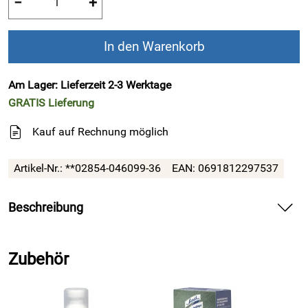
−
+
In den Warenkorb
Am Lager: Lieferzeit 2-3 Werktage
GRATIS
Lieferung
Kauf auf Rechnung möglich
Artikel-Nr.:
**02854-046099-36
EAN:
0691812297537
Beschreibung
!!! Finaler SALE !!! Alles muss raus,
Zubehör
nutzen Sie Ihre letzte Chance !!!
FinnComfort Schnürstiefelette für Damen