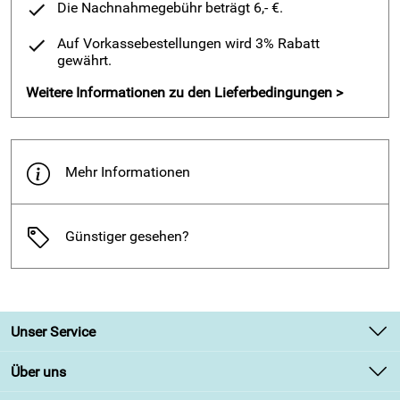
Die Nachnahmegebühr beträgt 6,- €.
Abstatzhöhe:
12 mm
Auf Vorkassebestellungen wird 3% Rabatt
gewährt.
Form:
"FinnRelax" Naturform
Weitere Informationen zu den Lieferbedingungen >
UVP 164.90€
Mehr Informationen
Günstiger gesehen?
Unser Service
Kontakt
Über uns
Newsletter