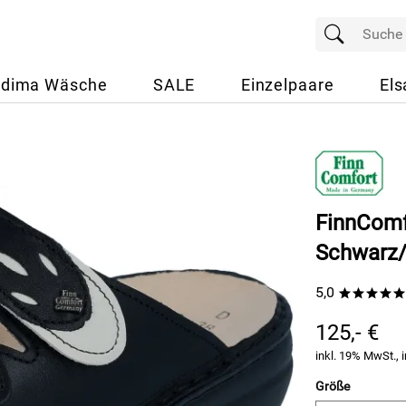
dima Wäsche
SALE
Einzelpaare
Els
FinnComf
Schwarz
5,0
*****
125,- €
inkl. 19% MwSt., i
Größe