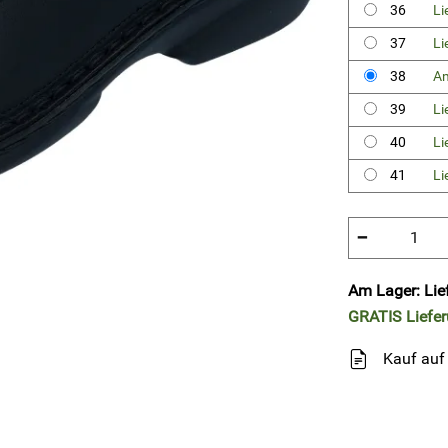
36
Li
37
Li
38
Am
39
Li
40
Li
41
Li
−
Am Lager: Lie
GRATIS
Liefe
Kauf auf