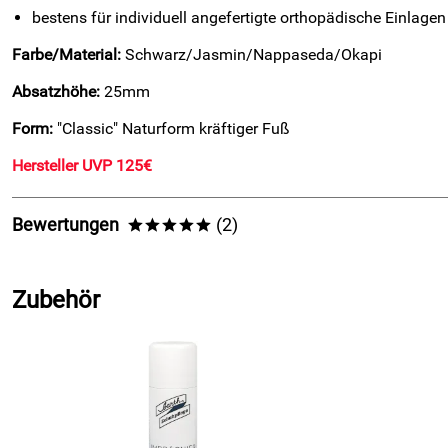
bestens für individuell angefertigte orthopädische Einlagen
Farbe/Material:
Schwarz/Jasmin/Nappaseda/Okapi
Absatzhöhe:
25mm
Form:
"Classic" Naturform kräftiger Fuß
Hersteller UVP 125€
Bewertungen
(2)
*****
5,0
*****
Zubehör
5
4
3
2
1