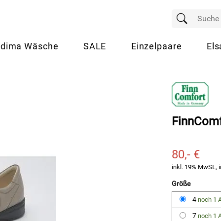
dima Wäsche
SALE
Einzelpaare
Els
FinnComf
80,- €
inkl. 19% MwSt., i
Größe
4
noch 1 A
7
noch 1 A