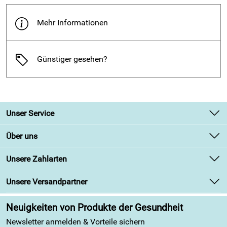
Mehr Informationen
Günstiger gesehen?
Unser Service
Kontakt
Über uns
Newsletter
Unsere Bestseller
Unsere Zahlarten
Retourenabwicklung
Marken
Lieferbedingungen
Unsere Versandpartner
Angebote
Kundenbewertungen (313)
Neuigkeiten von Produkte der Gesundheit
4,9/5
*****
Newsletter anmelden & Vorteile sichern