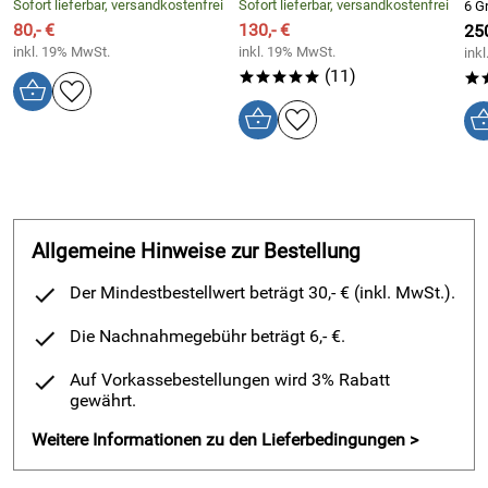
Nachbestellbar
Sofort lieferbar, versandkostenfrei
Sofort lieferbar, versandkostenfrei
6 G
80,- €
sehr lange Haltbarkeit durch Handnaht
130,- €
250
inkl. 19% MwSt.
inkl. 19% MwSt.
ink
bestens für individuell angefertigte orthopädische
(11)
*****
*
Einlagen geeignet
Farbe/Material:
Anthrazit/Wollfilz
Absatzhöhe:
12mm
Form:
"Classic" Naturform kräftiger Fuß
Hersteller UVP 110€
Allgemeine Hinweise zur Bestellung
Der Mindestbestellwert beträgt 30,- € (inkl. MwSt.).
Die Nachnahmegebühr beträgt 6,- €.
Auf Vorkassebestellungen wird 3% Rabatt
gewährt.
Weitere Informationen zu den Lieferbedingungen >