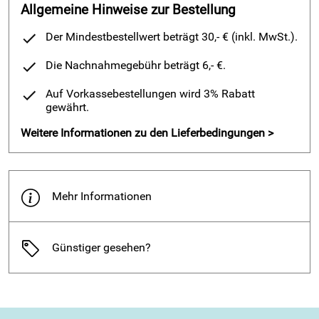
Allgemeine Hinweise zur Bestellung
Die "FinnPlus" Linie bietet die bekannte Schuh-Qualität und
Wohlfühleffekt in einem schönen Design. Ob in der Freizeit
Der Mindestbestellwert beträgt 30,- € (inkl. MwSt.).
oder im Alltag ist man mit diesem Schuh immer gut beraten.
Die Nachnahmegebühr beträgt 6,- €.
Der
extra weite
Schnitt gibt kräftigeren Füßen angenehmen
Auf Vorkassebestellungen wird 3% Rabatt
Raum. Die Form vom Schuh und Fußbettung ist so
gewährt.
entwickelt, dass trotz des größeren Freiraum ein hoher
Gehkomfort gegeben ist. Für perfekter Halt und sicheres
Weitere Informationen zu den Lieferbedingungen >
Auftreten. Die zwei Klettverschlüsse machen eine schnelle
und unkomplizierte Weitenregulierung möglich.
Die Finn-
Plus Modelle erfüllen besondere orthopädische
Anforderungen, etwa von Rheumatikern und Diabetiker, auf
Mehr Informationen
die sie besondere Rücksicht nehmen. Ideal für Menschen
mit: Hallux valgus, Hallux rigidus. deformierte Zehen,
anschwellenden Füßen.
Günstiger gesehen?
Die Vorteile auf einem Blick:
Made in Germany
hoher Tragekomfort