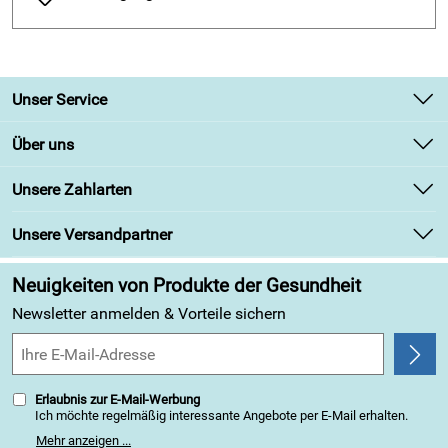
Form:
"City-Sport" Naturform
Hersteller UVP 130€
Unser Service
Kontakt
Über uns
Newsletter
Unsere Bestseller
Unsere Zahlarten
Retourenabwicklung
Marken
Lieferbedingungen
Unsere Versandpartner
Angebote
Kundenbewertungen (313)
Neuigkeiten von Produkte der Gesundheit
4,9/5
*****
Newsletter anmelden & Vorteile sichern
Erlaubnis zur E-Mail-Werbung
Ich möchte regelmäßig interessante Angebote per E-Mail erhalten.
Meine E-Mail-Adresse wird nicht an andere Unternehmen
Mehr anzeigen ...
weitergegeben. Zu statistischen Zwecken wird in anonymer Form