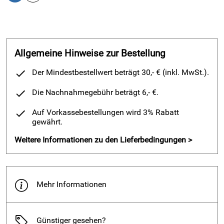
Verwendung überwiegend von Naturprodukten
Auftrittsdämpfung durch Aussparung im Fersenbereich
Finn Comfort Fußbett aus atmungsaktivem Kork/Latex
Sehr guter Halt im Knöchel und Fersenbereich durch eine
Allgemeine Hinweise zur Bestellung
gut ausgearbeitete Fersenpartie
Fersenriemen NICHT verstellbar
Der Mindestbestellwert beträgt 30,- € (inkl. MwSt.).
nicht verrutschendes aber wechselbares Finn Comfort
Die Nachnahmegebühr beträgt 6,- €.
Fußbett
Superbequem-Fußbett für eine natürliche
Auf Vorkassebestellungen wird 3% Rabatt
Abrollbewegung
gewährt.
Original-Ersatzfußbett einzeln Nachbestellbar
Weitere Informationen zu den Lieferbedingungen >
sehr lange Haltbarkeit durch Handnaht
bestens für individuell angefertigte orthopädische
Einlagen geeignet
Mehr Informationen
Farbe/Material:
Schwarz/Buggy
Absatzhöhe:
18mm
Günstiger gesehen?