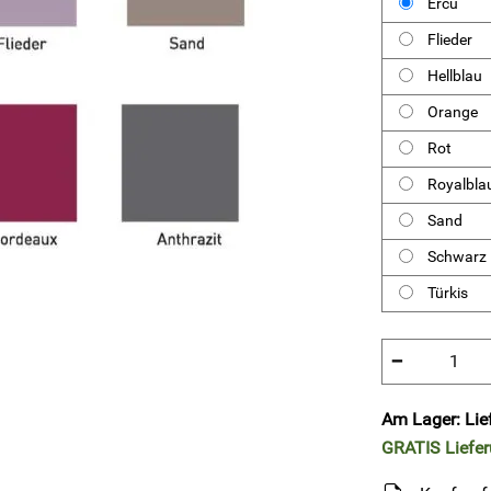
Ercu
Flieder
Hellblau
Orange
Rot
Royalbla
Sand
Schwarz
Türkis
−
Am Lager: Lie
GRATIS
Liefe