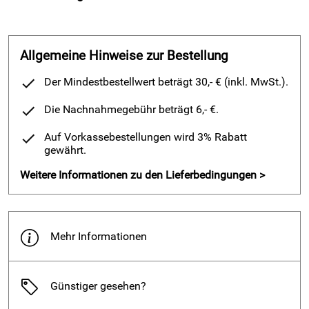
!!! Dieser Artikel ist von Rücksendungen
gänzlich ausgeschlossen !!!
Allgemeine Hinweise zur Bestellung
-> https://www.produkte-der-
Der Mindestbestellwert beträgt 30,- € (inkl. MwSt.).
gesundheit.de/AGB.html
Die Nachnahmegebühr beträgt 6,- €.
INFO:
Bezüge auf Anfrage bedingt beschaffbar
Auf Vorkassebestellungen wird 3% Rabatt
(Lieferzeit: 2-4Monate)
gewährt.
Weitere Informationen zu den Lieferbedingungen >
!! Aktueller Durchschnitt der Lieferzeit: 8-
12Wochen !!
Bezug - elsa Nackenkissen - Der
Klassi
ke
r
(Gr. L)
Mehr Informationen
Ersatzbezug aus samtweichem Velours passend zum elsa
Nackenkissen - Der Klassiker.
Günstiger gesehen?
Material