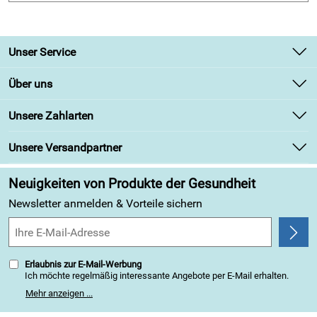
80 % Baumwolle, 20 % Polyamid
Reinigung
Unser Service
Waschbar 60° - Normalwaschgang, Höchsttemperatur
Kontakt
Bügeleisensohle von 110°, Trockner möglich - niedrige
Über uns
Temperatur 60° - schonender Trocknungsprozess
Newsletter
Unsere Bestseller
Unsere Zahlarten
Retourenabwicklung
!! LINK zum passenden Kissen !!
Marken
Lieferbedingungen
Unsere Versandpartner
Angebote
https://www.produkte-der-gesundheit.de/Elsa-
Kundenbewertungen (313)
Nackenkissen-Der-Klassiker-ecru.htm
Neuigkeiten von Produkte der Gesundheit
4,9/5
*****
Newsletter anmelden & Vorteile sichern
Erlaubnis zur E-Mail-Werbung
Ich möchte regelmäßig interessante Angebote per E-Mail erhalten.
Meine E-Mail-Adresse wird nicht an andere Unternehmen
Mehr anzeigen ...
weitergegeben. Zu statistischen Zwecken wird in anonymer Form
ausgewertet, welche Links im Newsletter geklickt werden. Dabei ist