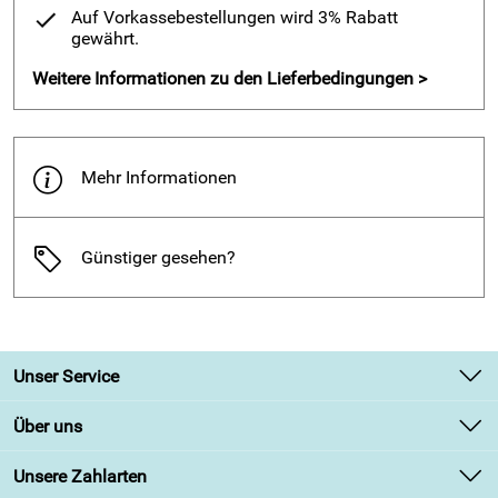
Auf Vorkassebestellungen wird 3% Rabatt
Welche gesunde Kreativität in einem Schuh stecken kann,
gewährt.
zeigt sich an dem orthopädischen Fußbett, welches bei
Weitere Informationen zu den Lieferbedingungen >
täglichem Tragen die
Wirbelsäule unterstützt
. Zusammen
mit der Zehengreiffunktion, die bei dem Schuh von
Berkemann permanent trainiert wird, unterstützen Sie Ihre
Fußmukulatur und
beugen wirksam Fehlstellungen wie z. B.
Mehr Informationen
Plattfüßen vor
.
An dem Schuh Standard-Toeffler von Berkemann wird der
Lederschaft von Hand mit Nägeln an der Holzsohle
Günstiger gesehen?
befestigt.
Produkteigenschaften der Berkemann Standard-Toeffler:
Ultraleichte Pappelholzsohle für einen unbeschwerten
Unser Service
Lauf
mit echten Nägeln verarbeitet
Kontakt
Über uns
Stabilisierung des natürlichen Fußgewölbes
Newsletter
Unsere Bestseller
Vorbeugung von Krampfadern
Unsere Zahlarten
Retourenabwicklung
Verwendet wird ausschließlich Leder aus der