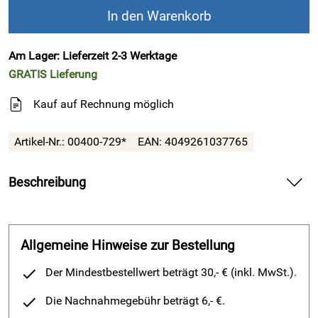
In den Warenkorb
Am Lager: Lieferzeit 2-3 Werktage
GRATIS
Lieferung
Kauf auf Rechnung möglich
Artikel-Nr.:
00400-729*
EAN:
4049261037765
Beschreibung
Berkemann Standard-Toeffler der Fitnessschuh für Ihren
ganzen Körper
-
" Made in Germany"
Allgemeine Hinweise zur Bestellung
125 Jahre Erfahrung und neueste Erkenntnisse aus der Fuß-
Orthopädie stecken in dem Berkemann Standard-Toeffler.
Der Mindestbestellwert beträgt 30,- € (inkl. MwSt.).
Das eingearbeitete 5-Phasen-Fußbett sorgt für eine
bessere
Durchblutung Ihrer Venenklappen
und
beugen der Bildung
Die Nachnahmegebühr beträgt 6,- €.
von Krampfadern vor
.