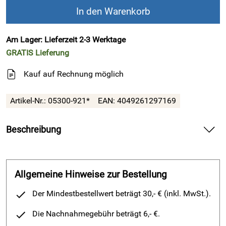
In den Warenkorb
Am Lager: Lieferzeit 2-3 Werktage
GRATIS
Lieferung
Kauf auf Rechnung möglich
Artikel-Nr.:
05300-921*
EAN:
4049261297169
Beschreibung
!!! SALE !!! Alles muss raus, nutzen Sie
Ihre letzte Chance !!!
Allgemeine Hinweise zur Bestellung
Berkemann Berkoflex-Stretch-Halbschuh Sophie
Der Mindestbestellwert beträgt 30,- € (inkl. MwSt.).
125 Jahre Erfahrung und neueste Erkenntnisse aus der Fuß-
Die Nachnahmegebühr beträgt 6,- €.
Orthopädie stecken in den Berkemann
Berkoflex-