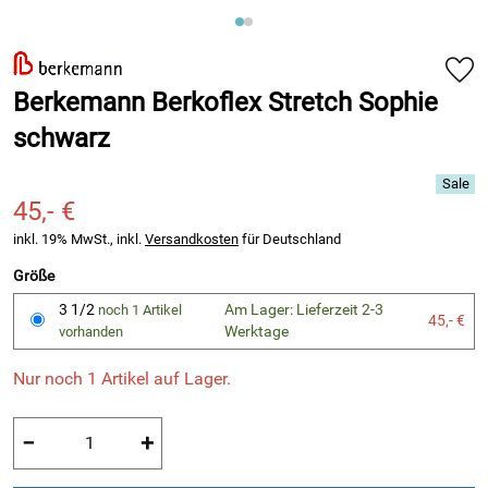
Berkemann Berkoflex Stretch Sophie
schwarz
45,- €
inkl. 19% MwSt., inkl.
Versandkosten
für Deutschland
Größe
3 1/2
Am Lager: Lieferzeit 2-3
noch 1 Artikel
45,- €
Werktage
vorhanden
Nur noch 1 Artikel auf Lager.
−
+