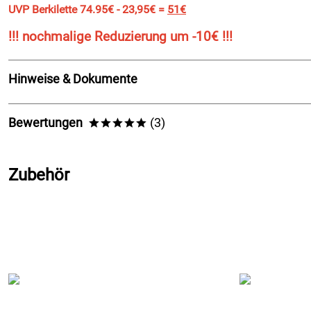
UVP Berkilette 74.95€ - 23,95€ =
51€
!!! nochmalige Reduzierung um -10€ !!!
Hinweise & Dokumente
Berkemann Berkilette Rot/Schwarz
Bewertungen
(3)
*****
5,0
*****
Zubehör
5
4
3
2
1
Klaus
Verifizierte Bewertung
*****