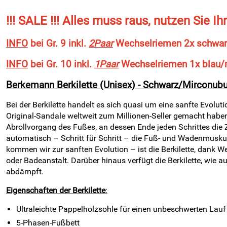
!!! SALE !!! Alles muss raus, nutzen Sie Ih
INFO
bei Gr. 9 inkl.
2Paar
Wechselriemen 2x schwar
INFO
bei Gr. 10 inkl.
1Paar
Wechselriemen 1x blau/
Berkemann Berkilette (Unisex) - Schwarz/Mirconubu
Bei der Berkilette handelt es sich quasi um eine sanfte Evolut
Original-Sandale weltweit zum Millionen-Seller gemacht haben
Abrollvorgang des Fußes, an dessen Ende jeden Schrittes die Z
automatisch – Schritt für Schritt – die Fuß- und Wadenmusku
kommen wir zur sanften Evolution – ist die Berkilette, dank W
oder Badeanstalt. Darüber hinaus verfügt die Berkilette, wie a
abdämpft.
Eigenschaften der Berkilette
:
Ultraleichte Pappelholzsohle für einen unbeschwerten Lauf
5-Phasen-Fußbett