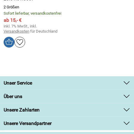
2 Größen
Sofort lieferbar, versandkostenfrei
ab 15,- €
inkl. 7% MwSt., inkl.
Versandkosten
für Deutschland
Unser Service
Kontakt
Über uns
Newsletter
Unsere Bestseller
Unsere Zahlarten
Retourenabwicklung
Marken
Lieferbedingungen
Unsere Versandpartner
Angebote