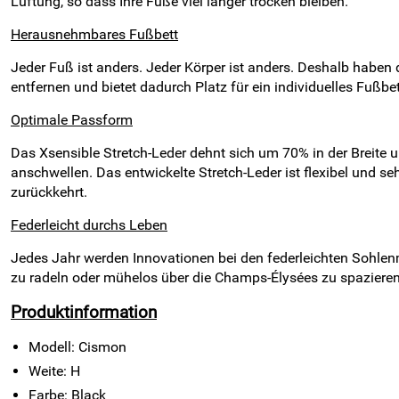
Lüftung, so dass Ihre Füße viel länger trocken bleiben.
Herausnehmbares Fußbett
Jeder Fuß ist anders. Jeder Körper ist anders. Deshalb habe
entfernen und bietet dadurch Platz für ein individuelles Fußb
Optimale Passform
Das Xsensible Stretch-Leder dehnt sich um 70% in der Breite 
anschwellen. Das entwickelte Stretch-Leder ist flexibel und 
zurückkehrt.
Federleicht durchs Leben
Jedes Jahr werden Innovationen bei den federleichten Sohlenma
zu radeln oder mühelos über die Champs-Élysées zu spazieren.
Produktinformation
Modell: Cismon
Weite: H
Farbe: Black