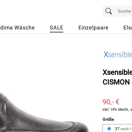
dima Wäsche
SALE
Einzelpaare
Els
Xsensible
CISMON (
90,- €
inkl. 19% MwSt., i
Größe
37
noch 1