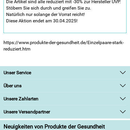
Die Artikel sind alle reduziert mit -30% zur Hersteller UVP.
Stöbern Sie sich durch und greifen Sie zu.
Natürlich nur solange der Vorrat reicht!
Diese Aktion endet am 30.04.2025!
https://www.produkte-der-gesundheit.de/Einzelpaare-stark-
reduziert.htm
Unser Service
Kontakt
Über uns
Newsletter
Unsere Bestseller
Unsere Zahlarten
Retourenabwicklung
Marken
Lieferbedingungen
Unsere Versandpartner
Angebote
Kundenbewertungen (313)
Neuigkeiten von Produkte der Gesundheit