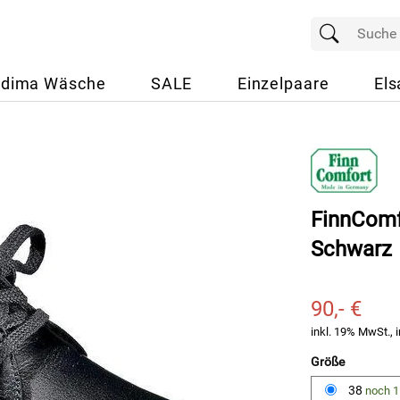
dima Wäsche
SALE
Einzelpaare
Els
FinnComf
Schwarz
90,- €
inkl. 19% MwSt., i
Größe
38
noch 1