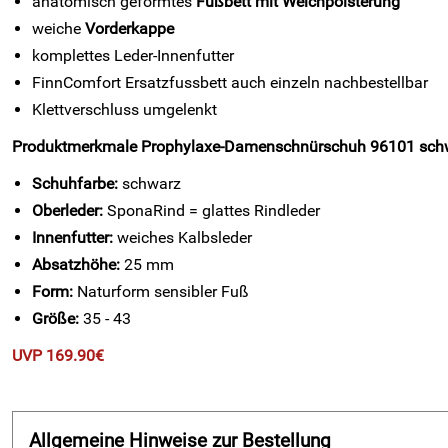
anatomisch geformtes
Fußbett mit Weichpolsterung
weiche
Vorderkappe
komplettes Leder-Innenfutter
FinnComfort Ersatzfussbett auch einzeln nachbestellbar
Klettverschluss umgelenkt
Produktmerkmale Prophylaxe-Damenschnürschuh 96101 sch
Schuhfarbe:
schwarz
Oberleder:
SponaRind = glattes Rindleder
Innenfutter:
weiches Kalbsleder
Absatzhöhe:
25 mm
Form:
Naturform sensibler Fuß
Größe:
35 - 43
UVP 169.90€
Allgemeine Hinweise zur Bestellung