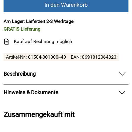
In den Warenkorb
Am Lager: Lieferzeit 2-3 Werktage
GRATIS
Lieferung
Kauf auf Rechnung möglich
Artikel-Nr.:
01504-001000--40
EAN:
0691812064023
Beschreibung
!!! Finaler SALE !!! Alles muss raus,
Hinweise & Dokumente
nutzen Sie Ihre letzte Chance !!!
FinnComfort Clog Venedig Schwarz
Finn Comfort - Clog (Unisex) Venedig -
Zusammengekauft mit
FinnComfort Venedig Blau
Weiss/Nappa
Der Clog ist sehr bequem durch seine Auftrittsdämpfung