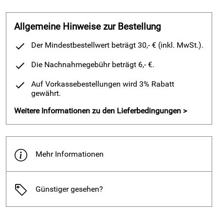
Fußbett
Superbequem-Fußbett für eine natürliche
Allgemeine Hinweise zur Bestellung
Abrollbewegung
Der Mindestbestellwert beträgt 30,- € (inkl. MwSt.).
Original-Ersatzfußbett einzeln Nachbestellbar
sehr lange Haltbarkeit durch Handnaht
Die Nachnahmegebühr beträgt 6,- €.
bestens für individuell angefertigte orthopädische
Einlagen geeignet
Auf Vorkassebestellungen wird 3% Rabatt
gewährt.
Farbe/Material:
Weiss/Nappa
Weitere Informationen zu den Lieferbedingungen >
Absatzhöhe:
12mm
Form:
"Classic" Naturform kräftiger Fuß
Mehr Informationen
Hersteller UVP 119.90€
Günstiger gesehen?