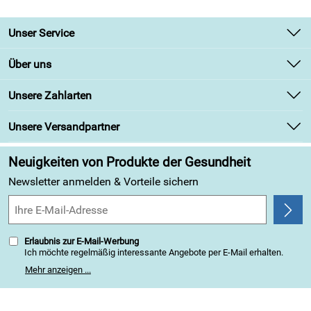
Unser Service
Kontakt
Über uns
Newsletter
Unsere Bestseller
Unsere Zahlarten
Retourenabwicklung
Marken
Lieferbedingungen
Unsere Versandpartner
Angebote
Kundenbewertungen (313)
Neuigkeiten von Produkte der Gesundheit
4,9/5
*****
Newsletter anmelden & Vorteile sichern
Erlaubnis zur E-Mail-Werbung
Ich möchte regelmäßig interessante Angebote per E-Mail erhalten.
Meine E-Mail-Adresse wird nicht an andere Unternehmen
Mehr anzeigen ...
weitergegeben. Zu statistischen Zwecken wird in anonymer Form
ausgewertet, welche Links im Newsletter geklickt werden. Dabei ist
nicht erkennbar, welche konkrete Person geklickt hat. Diese
Einwilligung zur Nutzung meiner E-Mail-Adresse für Werbezwecke