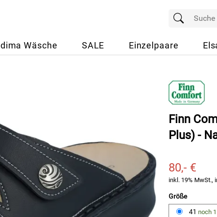
dima Wäsche
SALE
Einzelpaare
Els
Finn Com
Plus) - 
80,- €
inkl. 19% MwSt., i
Größe
41
noch 1