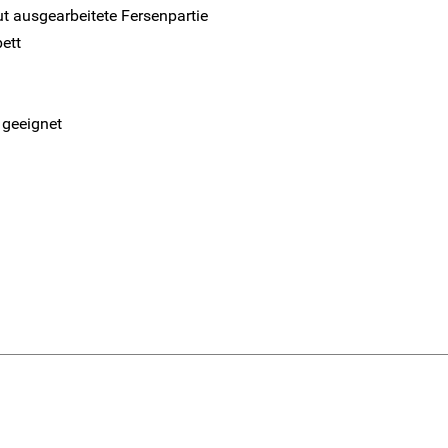
t ausgearbeitete Fersenpartie
ett
 geeignet