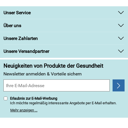
Unser Service
Kontakt
Über uns
Newsletter
Unsere Bestseller
Unsere Zahlarten
Retourenabwicklung
Marken
Lieferbedingungen
Unsere Versandpartner
Angebote
Kundenbewertungen (313)
Neuigkeiten von Produkte der Gesundheit
4,9/5
*****
Newsletter anmelden & Vorteile sichern
Erlaubnis zur E-Mail-Werbung
Ich möchte regelmäßig interessante Angebote per E-Mail erhalten.
Meine E-Mail-Adresse wird nicht an andere Unternehmen
Mehr anzeigen ...
weitergegeben. Zu statistischen Zwecken wird in anonymer Form
ausgewertet, welche Links im Newsletter geklickt werden. Dabei ist
nicht erkennbar, welche konkrete Person geklickt hat. Diese
Einwilligung zur Nutzung meiner E-Mail-Adresse für Werbezwecke