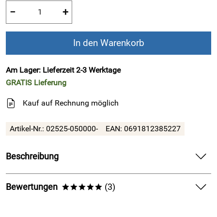
−
+
In den Warenkorb
Am Lager: Lieferzeit 2-3 Werktage
GRATIS
Lieferung
Kauf auf Rechnung möglich
Artikel-Nr.:
02525-050000-
EAN:
0691812385227
Beschreibung
!!! Finaler SALE !!! Alles muss raus,
Bewertungen
(3)
*****
nutzen Sie Ihre letzte Chance !!!
5,0
*****
Finn Comfort - Damen-Clog ASSUAN -