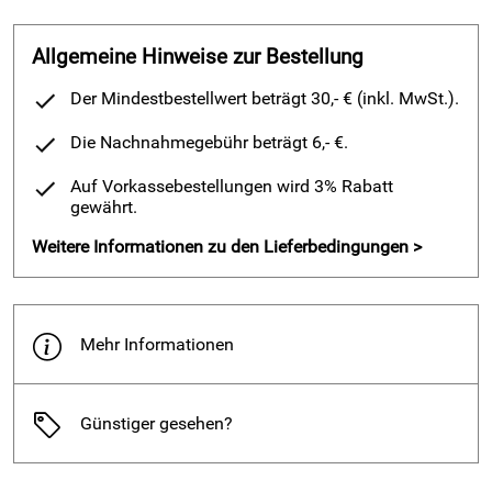
Hersteller UVP 129.90€
Pantoletten
schon über zehn bis 15 Jahre und mir früher immer
Allgemeine Hinweise zur Bestellung
vorgeschwärmt wie bequem sie sind. Und das sind sie
wirklich.
Der Mindestbestellwert beträgt 30,- € (inkl. MwSt.).
Ich trage welche als Hausschuhe und habe welche für den
Die Nachnahmegebühr beträgt 6,- €.
Garten
und wenn ich mit dem Hund spazieren gehe. Die neuen, die
Auf Vorkassebestellungen wird 3% Rabatt
ich
gewährt.
jetzt gerade bei Ihnen gekauft habe trage ich auch zu Jeans
unterwegs.
Weitere Informationen zu den Lieferbedingungen >
Ich bin sehr zufrieden mit diesem Produkt, deshalb die note
5
Mehr Informationen
Mit freundlichen Grüßen
Renate Kohl
07.07.2010
Günstiger gesehen?
Kaufdatum: 17.06.2010
Bewertungsdatum: 07.07.2010